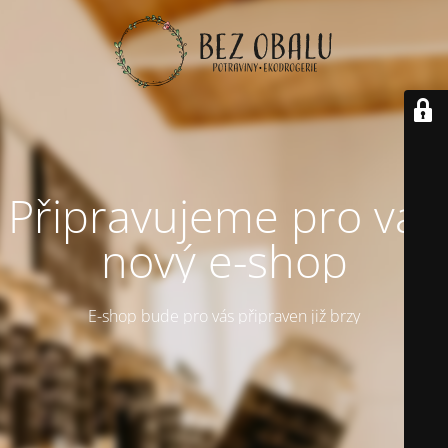
Připravujeme pro vás
nový e-shop
E-shop bude pro vás připraven již brzy