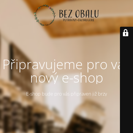
Připravujeme pro vás
nový e-shop
E-shop bude pro vás připraven již brzy