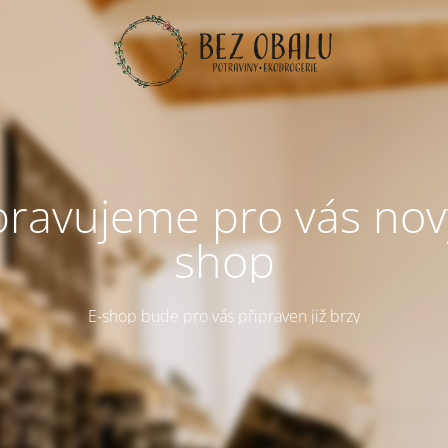
pravujeme pro vás nov
shop
E-shop bude pro vás připraven již brzy