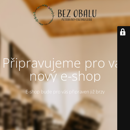
Připravujeme pro vás
nový e-shop
E-shop bude pro vás připraven již brzy