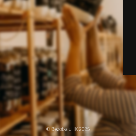
© BezobaluHK 2025