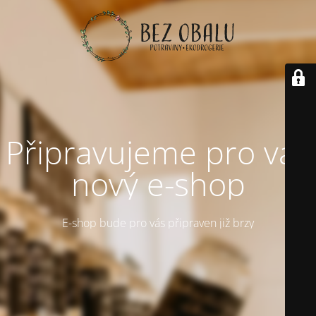
Připravujeme pro vás
nový e-shop
E-shop bude pro vás připraven již brzy