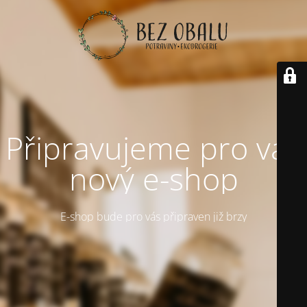
Připravujeme pro vás
nový e-shop
E-shop bude pro vás připraven již brzy