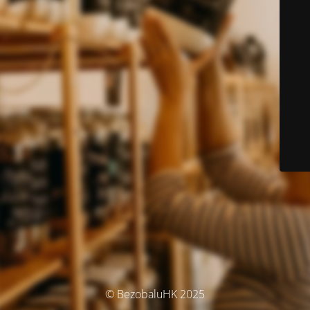
© BezobaluHK 2025