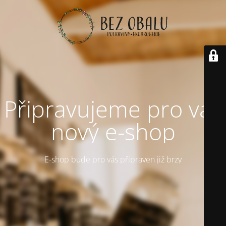
Připravujeme pro vás
nový e-shop
E-shop bude pro vás připraven již brzy