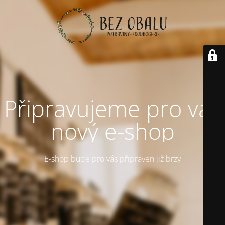
Připravujeme pro vás
nový e-shop
E-shop bude pro vás připraven již brzy