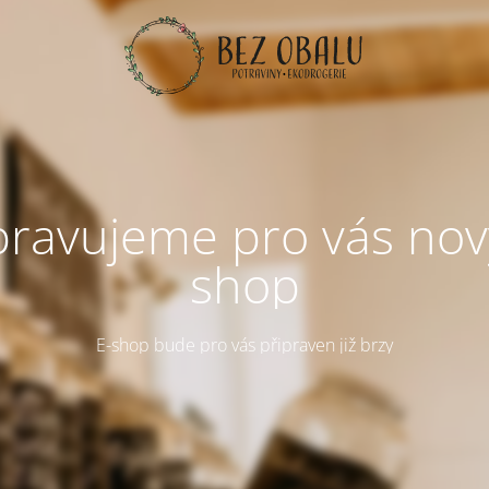
pravujeme pro vás nov
shop
E-shop bude pro vás připraven již brzy