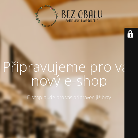
Připravujeme pro vás
nový e-shop
E-shop bude pro vás připraven již brzy