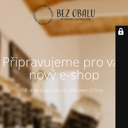
Připravujeme pro vás
nový e-shop
E-shop bude pro vás připraven již brzy